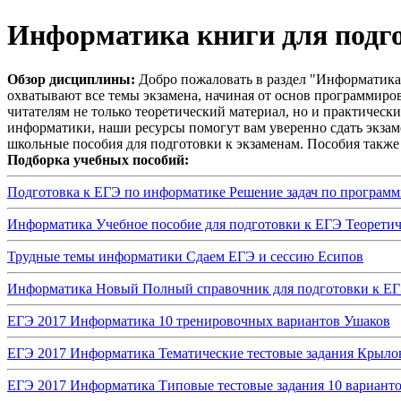
Информатика книги для подго
Обзор дисциплины:
Добро пожаловать в раздел "Информатика
охватывают все темы экзамена, начиная от основ программиро
читателям не только теоретический материал, но и практичес
информатики, наши ресурсы помогут вам уверенно сдать экзаме
школьные пособия для подготовки к экзаменам. Пособия также 
Подборка учебных пособий:
Подготовка к ЕГЭ по информатике Решение задач по програм
Информатика Учебное пособие для подготовки к ЕГЭ Теорети
Трудные темы информатики Сдаем ЕГЭ и сессию Есипов
Информатика Новый Полный справочник для подготовки к ЕГ
ЕГЭ 2017 Информатика 10 тренировочных вариантов Ушаков
ЕГЭ 2017 Информатика Тематические тестовые задания Крыло
ЕГЭ 2017 Информатика Типовые тестовые задания 10 вариант