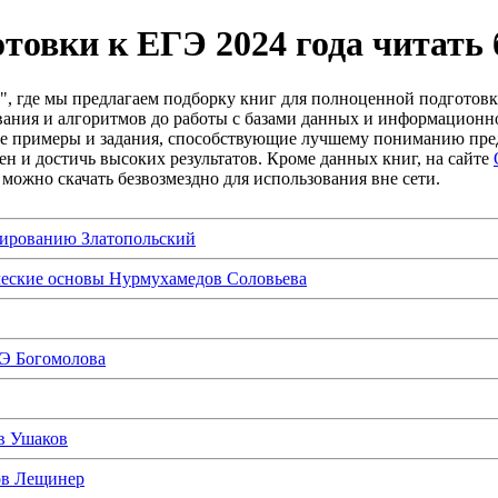
товки к ЕГЭ 2024 года читать 
", где мы предлагаем подборку книг для полноценной подготов
вания и алгоритмов до работы с базами данных и информационно
кие примеры и задания, способствующие лучшему пониманию пред
н и достичь высоких результатов. Кроме данных книг, на сайте
можно скачать безвозмездно для использования вне сети.
мированию Златопольский
ческие основы Нурмухамедов Соловьева
Э Богомолова
в Ушаков
ов Лещинер