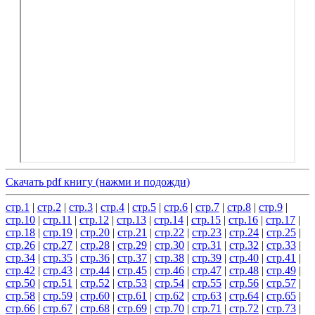
Скачать pdf книгу (нажми и подожди)
стр.1
|
стр.2
|
стр.3
|
стр.4
|
стр.5
|
стр.6
|
стр.7
|
стр.8
|
стр.9
|
стр.10
|
стр.11
|
стр.12
|
стр.13
|
стр.14
|
стр.15
|
стр.16
|
стр.17
|
стр.18
|
стр.19
|
стр.20
|
стр.21
|
стр.22
|
стр.23
|
стр.24
|
стр.25
|
стр.26
|
стр.27
|
стр.28
|
стр.29
|
стр.30
|
стр.31
|
стр.32
|
стр.33
|
стр.34
|
стр.35
|
стр.36
|
стр.37
|
стр.38
|
стр.39
|
стр.40
|
стр.41
|
стр.42
|
стр.43
|
стр.44
|
стр.45
|
стр.46
|
стр.47
|
стр.48
|
стр.49
|
стр.50
|
стр.51
|
стр.52
|
стр.53
|
стр.54
|
стр.55
|
стр.56
|
стр.57
|
стр.58
|
стр.59
|
стр.60
|
стр.61
|
стр.62
|
стр.63
|
стр.64
|
стр.65
|
стр.66
|
стр.67
|
стр.68
|
стр.69
|
стр.70
|
стр.71
|
стр.72
|
стр.73
|