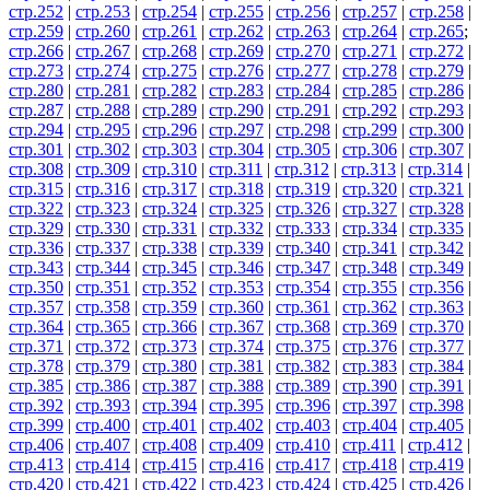
стр.252
|
стр.253
|
стр.254
|
стр.255
|
стр.256
|
стр.257
|
стр.258
|
стр.259
|
стр.260
|
стр.261
|
стр.262
|
стр.263
|
стр.264
|
стр.265
;
стр.266
|
стр.267
|
стр.268
|
стр.269
|
стр.270
|
стр.271
|
стр.272
|
стр.273
|
стр.274
|
стр.275
|
стр.276
|
стр.277
|
стр.278
|
стр.279
|
стр.280
|
стр.281
|
стр.282
|
стр.283
|
стр.284
|
стр.285
|
стр.286
|
стр.287
|
стр.288
|
стр.289
|
стр.290
|
стр.291
|
стр.292
|
стр.293
|
стр.294
|
стр.295
|
стр.296
|
стр.297
|
стр.298
|
стр.299
|
стр.300
|
стр.301
|
стр.302
|
стр.303
|
стр.304
|
стр.305
|
стр.306
|
стр.307
|
стр.308
|
стр.309
|
стр.310
|
стр.311
|
стр.312
|
стр.313
|
стр.314
|
стр.315
|
стр.316
|
стр.317
|
стр.318
|
стр.319
|
стр.320
|
стр.321
|
стр.322
|
стр.323
|
стр.324
|
стр.325
|
стр.326
|
стр.327
|
стр.328
|
стр.329
|
стр.330
|
стр.331
|
стр.332
|
стр.333
|
стр.334
|
стр.335
|
стр.336
|
стр.337
|
стр.338
|
стр.339
|
стр.340
|
стр.341
|
стр.342
|
стр.343
|
стр.344
|
стр.345
|
стр.346
|
стр.347
|
стр.348
|
стр.349
|
стр.350
|
стр.351
|
стр.352
|
стр.353
|
стр.354
|
стр.355
|
стр.356
|
стр.357
|
стр.358
|
стр.359
|
стр.360
|
стр.361
|
стр.362
|
стр.363
|
стр.364
|
стр.365
|
стр.366
|
стр.367
|
стр.368
|
стр.369
|
стр.370
|
стр.371
|
стр.372
|
стр.373
|
стр.374
|
стр.375
|
стр.376
|
стр.377
|
стр.378
|
стр.379
|
стр.380
|
стр.381
|
стр.382
|
стр.383
|
стр.384
|
стр.385
|
стр.386
|
стр.387
|
стр.388
|
стр.389
|
стр.390
|
стр.391
|
стр.392
|
стр.393
|
стр.394
|
стр.395
|
стр.396
|
стр.397
|
стр.398
|
стр.399
|
стр.400
|
стр.401
|
стр.402
|
стр.403
|
стр.404
|
стр.405
|
стр.406
|
стр.407
|
стр.408
|
стр.409
|
стр.410
|
стр.411
|
стр.412
|
стр.413
|
стр.414
|
стр.415
|
стр.416
|
стр.417
|
стр.418
|
стр.419
|
стр.420
|
стр.421
|
стр.422
|
стр.423
|
стр.424
|
стр.425
|
стр.426
|