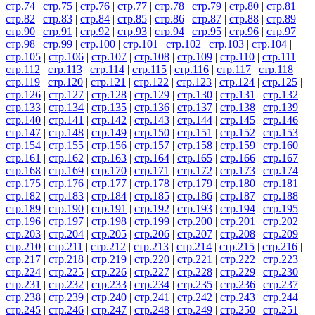
стр.74
|
стр.75
|
стр.76
|
стр.77
|
стр.78
|
стр.79
|
стр.80
|
стр.81
|
стр.82
|
стр.83
|
стр.84
|
стр.85
|
стр.86
|
стр.87
|
стр.88
|
стр.89
|
стр.90
|
стр.91
|
стр.92
|
стр.93
|
стр.94
|
стр.95
|
стр.96
|
стр.97
|
стр.98
|
стр.99
|
стр.100
|
стр.101
|
стр.102
|
стр.103
|
стр.104
|
стр.105
|
стр.106
|
стр.107
|
стр.108
|
стр.109
|
стр.110
|
стр.111
|
стр.112
|
стр.113
|
стр.114
|
стр.115
|
стр.116
|
стр.117
|
стр.118
|
стр.119
|
стр.120
|
стр.121
|
стр.122
|
стр.123
|
стр.124
|
стр.125
|
стр.126
|
стр.127
|
стр.128
|
стр.129
|
стр.130
|
стр.131
|
стр.132
|
стр.133
|
стр.134
|
стр.135
|
стр.136
|
стр.137
|
стр.138
|
стр.139
|
стр.140
|
стр.141
|
стр.142
|
стр.143
|
стр.144
|
стр.145
|
стр.146
|
стр.147
|
стр.148
|
стр.149
|
стр.150
|
стр.151
|
стр.152
|
стр.153
|
стр.154
|
стр.155
|
стр.156
|
стр.157
|
стр.158
|
стр.159
|
стр.160
|
стр.161
|
стр.162
|
стр.163
|
стр.164
|
стр.165
|
стр.166
|
стр.167
|
стр.168
|
стр.169
|
стр.170
|
стр.171
|
стр.172
|
стр.173
|
стр.174
|
стр.175
|
стр.176
|
стр.177
|
стр.178
|
стр.179
|
стр.180
|
стр.181
|
стр.182
|
стр.183
|
стр.184
|
стр.185
|
стр.186
|
стр.187
|
стр.188
|
стр.189
|
стр.190
|
стр.191
|
стр.192
|
стр.193
|
стр.194
|
стр.195
|
стр.196
|
стр.197
|
стр.198
|
стр.199
|
стр.200
|
стр.201
|
стр.202
|
стр.203
|
стр.204
|
стр.205
|
стр.206
|
стр.207
|
стр.208
|
стр.209
|
стр.210
|
стр.211
|
стр.212
|
стр.213
|
стр.214
|
стр.215
|
стр.216
|
стр.217
|
стр.218
|
стр.219
|
стр.220
|
стр.221
|
стр.222
|
стр.223
|
стр.224
|
стр.225
|
стр.226
|
стр.227
|
стр.228
|
стр.229
|
стр.230
|
стр.231
|
стр.232
|
стр.233
|
стр.234
|
стр.235
|
стр.236
|
стр.237
|
стр.238
|
стр.239
|
стр.240
|
стр.241
|
стр.242
|
стр.243
|
стр.244
|
стр.245
|
стр.246
|
стр.247
|
стр.248
|
стр.249
|
стр.250
|
стр.251
|