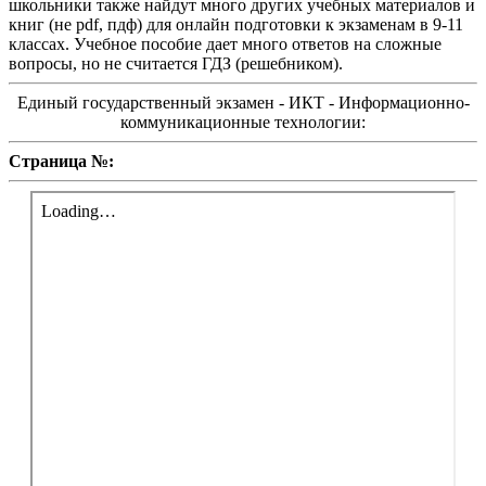
школьники также найдут много других учебных материалов и
книг (не pdf, пдф) для онлайн подготовки к экзаменам в 9-11
классах. Учебное пособие дает много ответов на сложные
вопросы, но не считается ГДЗ (решебником).
Единый государственный экзамен - ИКТ - Информационно-
коммуникационные технологии:
Страница №: