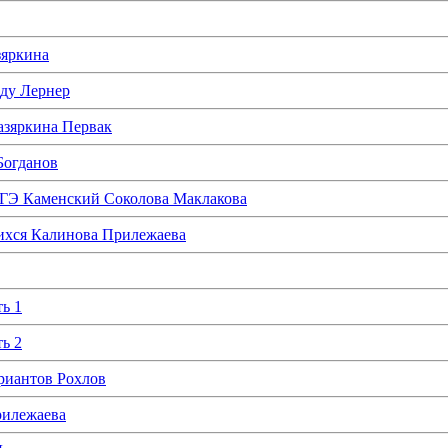
зяркина
оду Лернер
азяркина Первак
Богданов
 ЕГЭ Каменский Соколова Маклакова
щихся Калинова Прилежаева
ь 1
ь 2
риантов Рохлов
рилежаева