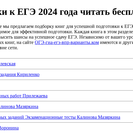
и к ЕГЭ 2024 года читать бесп
де мы предлагаем подборку книг для успешной подготовки к ЕГЭ
димое для эффективной подготовки. Каждая книга в этом раздел
овысить шансы на успешное сдачу ЕГЭ. Независимо от вашего ур
х книг, на сайте
ОГЭ-гиа-егэ-впр-варианты.ком
имеются и други
вне сети.
левская
задания Кириленко
нных работ Прилежаева
алинова Мазяркина
вых заданий Экзаменационные тесты Калинова Мазяркина
 Воронина