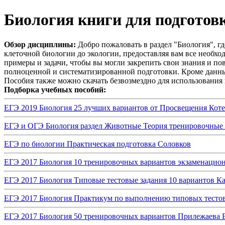
Биология книги для подготовк
Обзор дисциплины:
Добро пожаловать в раздел "Биология", г
клеточной биологии до экологии, предоставляя вам все необхо
примеры и задачи, чтобы вы могли закрепить свои знания и п
полноценной и систематизированной подготовки. Кроме данны
Пособия также можно скачать безвозмездно для использования 
Подборка учебных пособий:
ЕГЭ 2019 Биология 25 лучших вариантов от Просвещения Коте
ЕГЭ и ОГЭ Биология раздел Животные Теория тренировочные 
ЕГЭ по биологии Практическая подготовка Соловков
ЕГЭ 2017 Биология 10 тренировочных вариантов экзаменацио
ЕГЭ 2017 Биология Типовые тестовые задания 10 вариантов К
ЕГЭ 2017 Биология Практикум по выполнению типовых тесто
ЕГЭ 2017 Биология 50 тренировочных вариантов Прилежаева