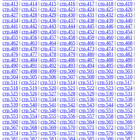
стр.413
|
стр.414
|
стр.415
|
стр.416
|
стр.417
|
стр.418
|
стр.419
|
стр.420
|
стр.421
|
стр.422
|
стр.423
|
стр.424
|
стр.425
|
стр.426
|
стр.427
|
стр.428
|
стр.429
|
стр.430
|
стр.431
|
стр.432
|
стр.433
|
стр.434
|
стр.435
|
стр.436
|
стр.437
|
стр.438
|
стр.439
|
стр.440
|
стр.441
|
стр.442
|
стр.443
|
стр.444
|
стр.445
|
стр.446
|
стр.447
|
стр.448
|
стр.449
|
стр.450
|
стр.451
|
стр.452
|
стр.453
|
стр.454
|
стр.455
|
стр.456
|
стр.457
|
стр.458
|
стр.459
|
стр.460
|
стр.461
|
стр.462
|
стр.463
|
стр.464
|
стр.465
|
стр.466
|
стр.467
|
стр.468
|
стр.469
|
стр.470
|
стр.471
|
стр.472
|
стр.473
|
стр.474
|
стр.475
|
стр.476
|
стр.477
|
стр.478
|
стр.479
|
стр.480
|
стр.481
|
стр.482
|
стр.483
|
стр.484
|
стр.485
|
стр.486
|
стр.487
|
стр.488
|
стр.489
|
стр.490
|
стр.491
|
стр.492
|
стр.493
|
стр.494
|
стр.495
|
стр.496
|
стр.497
|
стр.498
|
стр.499
|
стр.500
|
стр.501
|
стр.502
|
стр.503
|
стр.504
|
стр.505
|
стр.506
|
стр.507
|
стр.508
|
стр.509
|
стр.510
|
стр.511
|
стр.512
|
стр.513
|
стр.514
|
стр.515
|
стр.516
|
стр.517
|
стр.518
|
стр.519
|
стр.520
|
стр.521
|
стр.522
|
стр.523
|
стр.524
|
стр.525
|
стр.526
|
стр.527
|
стр.528
|
стр.529
|
стр.530
|
стр.531
|
стр.532
|
стр.533
|
стр.534
|
стр.535
|
стр.536
|
стр.537
|
стр.538
|
стр.539
|
стр.540
|
стр.541
|
стр.542
|
стр.543
|
стр.544
|
стр.545
|
стр.546
|
стр.547
|
стр.548
|
стр.549
|
стр.550
|
стр.551
|
стр.552
|
стр.553
|
стр.554
|
стр.555
|
стр.556
|
стр.557
|
стр.558
|
стр.559
|
стр.560
|
стр.561
|
стр.562
|
стр.563
|
стр.564
|
стр.565
|
стр.566
|
стр.567
|
стр.568
|
стр.569
|
стр.570
|
стр.571
|
стр.572
|
стр.573
|
стр.574
|
стр.575
|
стр.576
|
стр.577
|
стр.578
|
стр.579
|
стр.580
|
стр.581
|
стр.582
|
стр.583
|
стр.584
|
стр.585
|
стр.586
|
стр.587
|