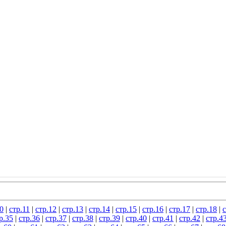
0
|
стр.11
|
стр.12
|
стр.13
|
стр.14
|
стр.15
|
стр.16
|
стр.17
|
стр.18
|
с
р.35
|
стр.36
|
стр.37
|
стр.38
|
стр.39
|
стр.40
|
стр.41
|
стр.42
|
стр.4