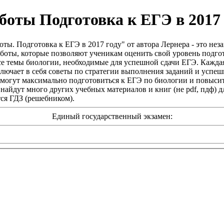
боты Подготовка к ЕГЭ в 2017 
оты. Подготовка к ЕГЭ в 2017 году" от автора Лернера - это не
аботы, которые позволяют ученикам оценить свой уровень подго
се темы биологии, необходимые для успешной сдачи ЕГЭ. Каждая
ючает в себя советы по стратегии выполнения заданий и успешн
смогут максимально подготовиться к ЕГЭ по биологии и повысит
айдут много других учебных материалов и книг (не pdf, пдф) дл
тся ГДЗ (решебником).
Единый государственный экзамен: