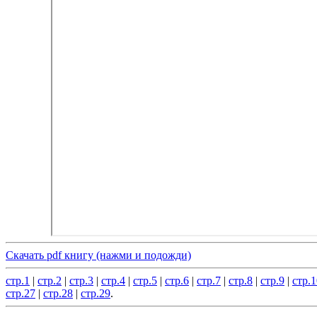
Скачать pdf книгу (нажми и подожди)
стр.1
|
стр.2
|
стр.3
|
стр.4
|
стр.5
|
стр.6
|
стр.7
|
стр.8
|
стр.9
|
стр.1
стр.27
|
стр.28
|
стр.29
.