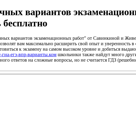
чных вариантов экзаменацион
 бесплатно
чных вариантов экзаменационных работ" от Савинкиной и Живе
позволят вам максимально расширить свой опыт и уверенность 
товиться к экзамену на самом высоком уровне и добиться выда
-гиа-егэ-впр-варианты.ком
школьники также найдут много других
много ответов на сложные вопросы, но не считается ГДЗ (решебн