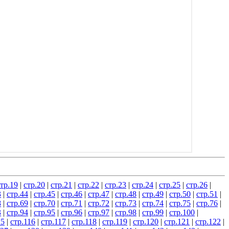
тр.19
|
стр.20
|
стр.21
|
стр.22
|
стр.23
|
стр.24
|
стр.25
|
стр.26
|
3
|
стр.44
|
стр.45
|
стр.46
|
стр.47
|
стр.48
|
стр.49
|
стр.50
|
стр.51
|
8
|
стр.69
|
стр.70
|
стр.71
|
стр.72
|
стр.73
|
стр.74
|
стр.75
|
стр.76
|
3
|
стр.94
|
стр.95
|
стр.96
|
стр.97
|
стр.98
|
стр.99
|
стр.100
|
15
|
стр.116
|
стр.117
|
стр.118
|
стр.119
|
стр.120
|
стр.121
|
стр.122
|