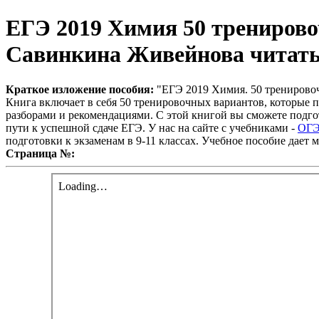
ЕГЭ 2019 Химия 50 тренирово
Савинкина Живейнова читать
Краткое изложение пособия:
"ЕГЭ 2019 Химия. 50 тренирово
Книга включает в себя 50 тренировочных вариантов, которые 
разборами и рекомендациями. С этой книгой вы сможете подго
пути к успешной сдаче ЕГЭ. У нас на сайте с учебниками -
ОГЭ
подготовки к экзаменам в 9-11 классах. Учебное пособие дает 
Страница №: