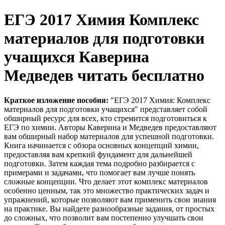
ЕГЭ 2017 Химия Комплекс
материалов для подготовки
учащихся Каверина
Медведев читать бесплатно
Краткое изложение пособия:
"ЕГЭ 2017 Химия: Комплекс
материалов для подготовки учащихся" представляет собой
обширный ресурс для всех, кто стремится подготовиться к
ЕГЭ по химии. Авторы Каверина и Медведев предоставляют
вам обширный набор материалов для успешной подготовки.
Книга начинается с обзора основных концепций химии,
предоставляя вам крепкий фундамент для дальнейшей
подготовки. Затем каждая тема подробно разбирается с
примерами и задачами, что помогает вам лучше понять
сложные концепции. Что делает этот комплекс материалов
особенно ценным, так это множество практических задач и
упражнений, которые позволяют вам применить свои знания
на практике. Вы найдете разнообразные задания, от простых
до сложных, что позволит вам постепенно улучшать свои