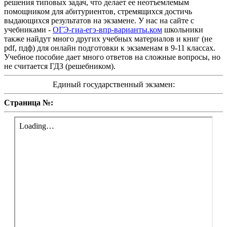
решения типовых задач, что делает ее неотъемлемым
помощником для абитуриентов, стремящихся достичь
выдающихся результатов на экзамене. У нас на сайте с
учебниками -
ОГЭ-гиа-егэ-впр-варианты.ком
школьники
также найдут много других учебных материалов и книг (не
pdf, пдф) для онлайн подготовки к экзаменам в 9-11 классах.
Учебное пособие дает много ответов на сложные вопросы, но
не считается ГДЗ (решебником).
Единый государственный экзамен:
Страница №: