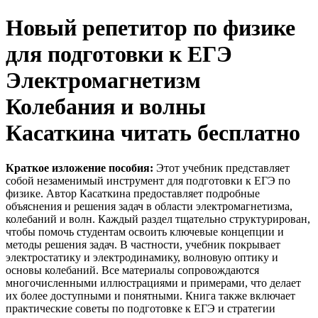
Новый репетитор по физике
для подготовки к ЕГЭ
Электромагнетизм
Колебания и волны
Касаткина читать бесплатно
Краткое изложение пособия:
Этот учебник представляет
собой незаменимый инструмент для подготовки к ЕГЭ по
физике. Автор Касаткина предоставляет подробные
объяснения и решения задач в области электромагнетизма,
колебаний и волн. Каждый раздел тщательно структурирован,
чтобы помочь студентам освоить ключевые концепции и
методы решения задач. В частности, учебник покрывает
электростатику и электродинамику, волновую оптику и
основы колебаний. Все материалы сопровождаются
многочисленными иллюстрациями и примерами, что делает
их более доступными и понятными. Книга также включает
практические советы по подготовке к ЕГЭ и стратегии