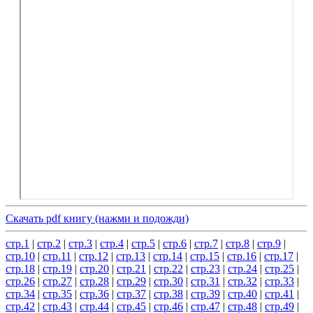
Скачать pdf книгу (нажми и подожди)
стр.1
|
стр.2
|
стр.3
|
стр.4
|
стр.5
|
стр.6
|
стр.7
|
стр.8
|
стр.9
|
стр.10
|
стр.11
|
стр.12
|
стр.13
|
стр.14
|
стр.15
|
стр.16
|
стр.17
|
стр.18
|
стр.19
|
стр.20
|
стр.21
|
стр.22
|
стр.23
|
стр.24
|
стр.25
|
стр.26
|
стр.27
|
стр.28
|
стр.29
|
стр.30
|
стр.31
|
стр.32
|
стр.33
|
стр.34
|
стр.35
|
стр.36
|
стр.37
|
стр.38
|
стр.39
|
стр.40
|
стр.41
|
стр.42
|
стр.43
|
стр.44
|
стр.45
|
стр.46
|
стр.47
|
стр.48
|
стр.49
|