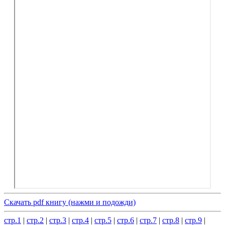
Скачать pdf книгу (нажми и подожди)
стр.1
|
стр.2
|
стр.3
|
стр.4
|
стр.5
|
стр.6
|
стр.7
|
стр.8
|
стр.9
|