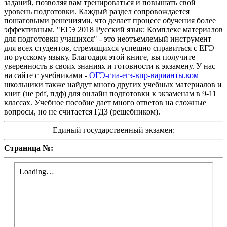
заданий, позволяя вам тренироваться и повышать свой
уровень подготовки. Каждый раздел сопровождается
пошаговыми решениями, что делает процесс обучения более
эффективным. "ЕГЭ 2018 Русский язык: Комплекс материалов
для подготовки учащихся" - это неотъемлемый инструмент
для всех студентов, стремящихся успешно справиться с ЕГЭ
по русскому языку. Благодаря этой книге, вы получите
уверенность в своих знаниях и готовности к экзамену. У нас
на сайте с учебниками -
ОГЭ-гиа-егэ-впр-варианты.ком
школьники также найдут много других учебных материалов и
книг (не pdf, пдф) для онлайн подготовки к экзаменам в 9-11
классах. Учебное пособие дает много ответов на сложные
вопросы, но не считается ГДЗ (решебником).
Единый государственный экзамен:
Страница №: