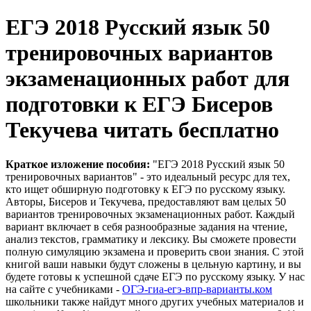
ЕГЭ 2018 Русский язык 50
тренировочных вариантов
экзаменационных работ для
подготовки к ЕГЭ Бисеров
Текучева читать бесплатно
Краткое изложение пособия:
"ЕГЭ 2018 Русский язык 50
тренировочных вариантов" - это идеальный ресурс для тех,
кто ищет обширную подготовку к ЕГЭ по русскому языку.
Авторы, Бисеров и Текучева, предоставляют вам целых 50
вариантов тренировочных экзаменационных работ. Каждый
вариант включает в себя разнообразные задания на чтение,
анализ текстов, грамматику и лексику. Вы сможете провести
полную симуляцию экзамена и проверить свои знания. С этой
книгой ваши навыки будут сложены в цельную картину, и вы
будете готовы к успешной сдаче ЕГЭ по русскому языку. У нас
на сайте с учебниками -
ОГЭ-гиа-егэ-впр-варианты.ком
школьники также найдут много других учебных материалов и