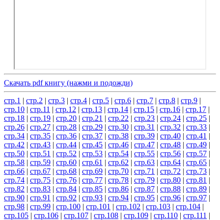
Скачать pdf книгу (нажми и подожди)
стр.1
|
стр.2
|
стр.3
|
стр.4
|
стр.5
|
стр.6
|
стр.7
|
стр.8
|
стр.9
|
стр.10
|
стр.11
|
стр.12
|
стр.13
|
стр.14
|
стр.15
|
стр.16
|
стр.17
|
стр.18
|
стр.19
|
стр.20
|
стр.21
|
стр.22
|
стр.23
|
стр.24
|
стр.25
|
стр.26
|
стр.27
|
стр.28
|
стр.29
|
стр.30
|
стр.31
|
стр.32
|
стр.33
|
стр.34
|
стр.35
|
стр.36
|
стр.37
|
стр.38
|
стр.39
|
стр.40
|
стр.41
|
стр.42
|
стр.43
|
стр.44
|
стр.45
|
стр.46
|
стр.47
|
стр.48
|
стр.49
|
стр.50
|
стр.51
|
стр.52
|
стр.53
|
стр.54
|
стр.55
|
стр.56
|
стр.57
|
стр.58
|
стр.59
|
стр.60
|
стр.61
|
стр.62
|
стр.63
|
стр.64
|
стр.65
|
стр.66
|
стр.67
|
стр.68
|
стр.69
|
стр.70
|
стр.71
|
стр.72
|
стр.73
|
стр.74
|
стр.75
|
стр.76
|
стр.77
|
стр.78
|
стр.79
|
стр.80
|
стр.81
|
стр.82
|
стр.83
|
стр.84
|
стр.85
|
стр.86
|
стр.87
|
стр.88
|
стр.89
|
стр.90
|
стр.91
|
стр.92
|
стр.93
|
стр.94
|
стр.95
|
стр.96
|
стр.97
|
стр.98
|
стр.99
|
стр.100
|
стр.101
|
стр.102
|
стр.103
|
стр.104
|
стр.105
|
стр.106
|
стр.107
|
стр.108
|
стр.109
|
стр.110
|
стр.111
|