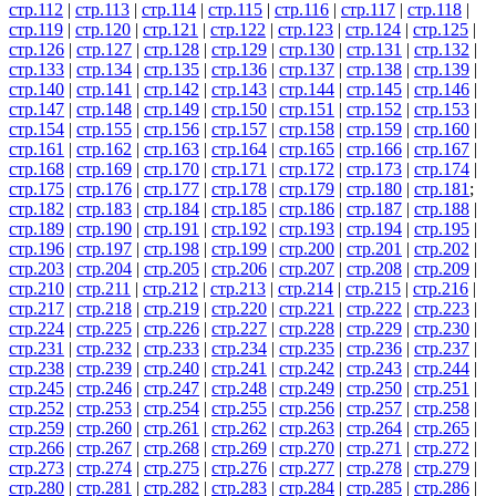
стр.112
|
стр.113
|
стр.114
|
стр.115
|
стр.116
|
стр.117
|
стр.118
|
стр.119
|
стр.120
|
стр.121
|
стр.122
|
стр.123
|
стр.124
|
стр.125
|
стр.126
|
стр.127
|
стр.128
|
стр.129
|
стр.130
|
стр.131
|
стр.132
|
стр.133
|
стр.134
|
стр.135
|
стр.136
|
стр.137
|
стр.138
|
стр.139
|
стр.140
|
стр.141
|
стр.142
|
стр.143
|
стр.144
|
стр.145
|
стр.146
|
стр.147
|
стр.148
|
стр.149
|
стр.150
|
стр.151
|
стр.152
|
стр.153
|
стр.154
|
стр.155
|
стр.156
|
стр.157
|
стр.158
|
стр.159
|
стр.160
|
стр.161
|
стр.162
|
стр.163
|
стр.164
|
стр.165
|
стр.166
|
стр.167
|
стр.168
|
стр.169
|
стр.170
|
стр.171
|
стр.172
|
стр.173
|
стр.174
|
стр.175
|
стр.176
|
стр.177
|
стр.178
|
стр.179
|
стр.180
|
стр.181
;
стр.182
|
стр.183
|
стр.184
|
стр.185
|
стр.186
|
стр.187
|
стр.188
|
стр.189
|
стр.190
|
стр.191
|
стр.192
|
стр.193
|
стр.194
|
стр.195
|
стр.196
|
стр.197
|
стр.198
|
стр.199
|
стр.200
|
стр.201
|
стр.202
|
стр.203
|
стр.204
|
стр.205
|
стр.206
|
стр.207
|
стр.208
|
стр.209
|
стр.210
|
стр.211
|
стр.212
|
стр.213
|
стр.214
|
стр.215
|
стр.216
|
стр.217
|
стр.218
|
стр.219
|
стр.220
|
стр.221
|
стр.222
|
стр.223
|
стр.224
|
стр.225
|
стр.226
|
стр.227
|
стр.228
|
стр.229
|
стр.230
|
стр.231
|
стр.232
|
стр.233
|
стр.234
|
стр.235
|
стр.236
|
стр.237
|
стр.238
|
стр.239
|
стр.240
|
стр.241
|
стр.242
|
стр.243
|
стр.244
|
стр.245
|
стр.246
|
стр.247
|
стр.248
|
стр.249
|
стр.250
|
стр.251
|
стр.252
|
стр.253
|
стр.254
|
стр.255
|
стр.256
|
стр.257
|
стр.258
|
стр.259
|
стр.260
|
стр.261
|
стр.262
|
стр.263
|
стр.264
|
стр.265
|
стр.266
|
стр.267
|
стр.268
|
стр.269
|
стр.270
|
стр.271
|
стр.272
|
стр.273
|
стр.274
|
стр.275
|
стр.276
|
стр.277
|
стр.278
|
стр.279
|
стр.280
|
стр.281
|
стр.282
|
стр.283
|
стр.284
|
стр.285
|
стр.286
|