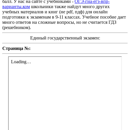
балл. У нас на сайте с учебниками -
ОГЭ-гиа-егэ-впр-
варианты.ком
школьники также найдут много других
учебных материалов и книг (не pdf, пдф) для онлайн
подготовки к экзаменам в 9-11 классах. Учебное пособие дает
много ответов на сложные вопросы, но не считается ГДЗ
(решебником).
Единый государственный экзамен:
Страница №: