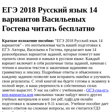
ЕГЭ 2018 Русский язык 14
вариантов Васильевых
Гостева читать бесплатно
Краткое изложение пособия:
"ЕГЭ 2018 Русский язык 14
вариантов" - это неотъемлемая часть вашей подготовки к
ЕГЭ. Авторы, Васильева и Гостева, предлагают вам 14
разнообразных вариантов заданий, которые помогут вам
оценить свои знания и навыки в русском языке. Каждый
вариант включает в себя различные типы заданий, начиная с
чтения и анализа текстов и заканчивая заданиями на
грамматику и лексику. Подробные ответы и объяснения к
каждому заданию позволят вам исправить ошибки и улучшить
свои результаты. С этой книгой вы будете готовы к экзамену в
полной мере, и ваша уверенность в собственных силах
заметно вырастет. У нас на сайте с учебниками -
ОГЭ-гиа-егэ-
впр-варианты.ком
школьники также найдут много других
учебных материалов и книг (не pdf, пдф) для онлайн
подготовки к экзаменам в 9-11 классах. Учебное пособие дает
много ответов на сложные вопросы, но не считается ГДЗ