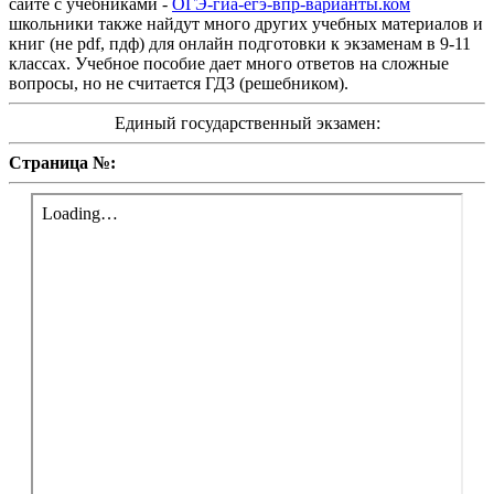
сайте с учебниками -
ОГЭ-гиа-егэ-впр-варианты.ком
школьники также найдут много других учебных материалов и
книг (не pdf, пдф) для онлайн подготовки к экзаменам в 9-11
классах. Учебное пособие дает много ответов на сложные
вопросы, но не считается ГДЗ (решебником).
Единый государственный экзамен:
Страница №: