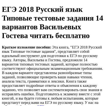
ЕГЭ 2018 Русский язык
Типовые тестовые задания 14
вариантов Васильевых
Гостева читать бесплатно
Краткое изложение пособия:
Эта книга, "ЕГЭ 2018 Русский
язык Типовые тестовые задания", представляет собой
идеальный инструмент для подготовки к ЕГЭ по русскому
языку. Авторы, Васильева и Гостева, предложили 14
вариантов типовых тестовых заданий, которые полностью
соответствуют официальным экзаменационным требованиям.
В каждом варианте представлены разнообразные типы
заданий, позволяющие проверить ваши навыки чтения,
анализа текста, грамматики и лексики. Книга также
предоставляет подробные ответы и объяснения к каждому
заданию, что позволяет вам систематизировать свои знания и
исправлять ошибки. Подготовьтесь к экзамену вместе с этой
книгой, и вы будете готовы к любым испытаниям, которые
предстанут перед вами на ЕГЭ по русскому языку. У нас на