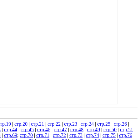
тр.19
|
стр.20
|
стр.21
|
стр.22
|
стр.23
|
стр.24
|
стр.25
|
стр.26
|
3
|
стр.44
|
стр.45
|
стр.46
|
стр.47
|
стр.48
|
стр.49
|
стр.50
|
стр.51
|
8
|
стр.69
;
стр.70
|
стр.71
|
стр.72
|
стр.73
|
стр.74
|
стр.75
|
стр.76
|