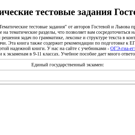
ческие тестовые задания Гост
Тематические тестовые задания" от авторов Гостевой и Львова п
е на тематические разделы, что позволяет вам сосредоточиться 
 решения задач по грамматике, лексике и структуре текста в ко
ачи. Эта книга также содержит рекомендации по подготовке к Е
той надежной книги. У нас на сайте с учебниками -
ОГЭ-гиа-ег
и к экзаменам в 9-11 классах. Учебное пособие дает много ответ
Единый государственный экзамен: