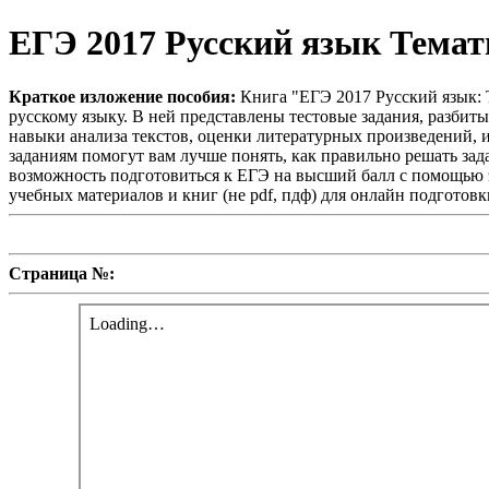
ЕГЭ 2017 Русский язык Темати
Краткое изложение пособия:
Книга "ЕГЭ 2017 Русский язык: 
русскому языку. В ней представлены тестовые задания, разбиты
навыки анализа текстов, оценки литературных произведений, и
заданиям помогут вам лучше понять, как правильно решать зад
возможность подготовиться к ЕГЭ на высший балл с помощью э
учебных материалов и книг (не pdf, пдф) для онлайн подготовк
Страница №: