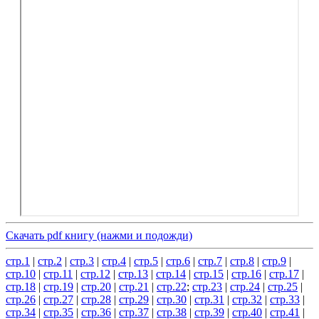
Скачать pdf книгу (нажми и подожди)
стр.1
|
стр.2
|
стр.3
|
стр.4
|
стр.5
|
стр.6
|
стр.7
|
стр.8
|
стр.9
|
стр.10
|
стр.11
|
стр.12
|
стр.13
|
стр.14
|
стр.15
|
стр.16
|
стр.17
|
стр.18
|
стр.19
|
стр.20
|
стр.21
|
стр.22
;
стр.23
|
стр.24
|
стр.25
|
стр.26
|
стр.27
|
стр.28
|
стр.29
|
стр.30
|
стр.31
|
стр.32
|
стр.33
|
стр.34
|
стр.35
|
стр.36
|
стр.37
|
стр.38
|
стр.39
|
стр.40
|
стр.41
|