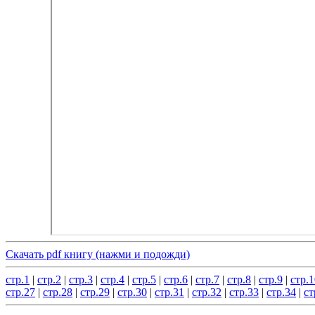
Скачать pdf книгу (нажми и подожди)
стр.1
|
стр.2
|
стр.3
|
стр.4
|
стр.5
|
стр.6
|
стр.7
|
стр.8
|
стр.9
|
стр.1
стр.27
|
стр.28
|
стр.29
|
стр.30
|
стр.31
|
стр.32
|
стр.33
|
стр.34
|
ст