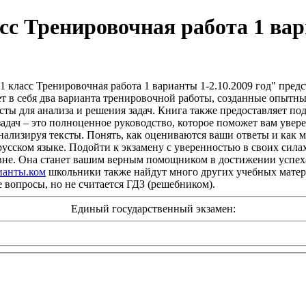
сс Тренировочная работа 1 вар
1 класс Тренировочная работа 1 варианты 1-2.10.2009 год" пред
ет в себя два варианта тренировочной работы, созданные опытн
ксты для анализа и решения задач. Книга также предоставляет п
адач – это полноценное руководство, которое поможет вам увер
анализируя тексты. Понять, как оцениваются ваши ответы и как
русском языке. Подойти к экзамену с уверенностью в своих сила
вне. Она станет вашим верным помощником в достижении успеха
ианты.ком
школьники также найдут много других учебных материа
е вопросы, но не считается ГДЗ (решебником).
Единый государственный экзамен: