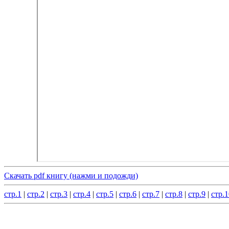
Скачать pdf книгу (нажми и подожди)
стр.1
|
стр.2
|
стр.3
|
стр.4
|
стр.5
|
стр.6
|
стр.7
|
стр.8
|
стр.9
|
стр.1