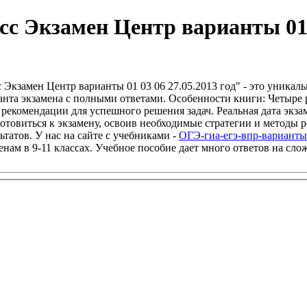
с Экзамен Центр варианты 01 0
с Экзамен Центр варианты 01 03 06 27.05.2013 год" - это уник
анта экзамена с полными ответами. Особенности книги: Четыре 
екомендации для успешного решения задач. Реальная дата экзаме
отовиться к экзамену, освоив необходимые стратегии и методы р
татов. У нас на сайте с учебниками -
ОГЭ-гиа-егэ-впр-варианты
менам в 9-11 классах. Учебное пособие дает много ответов на сл