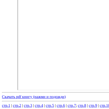
Скачать pdf книгу (нажми и подожди)
стр.1
|
стр.2
|
стр.3
|
стр.4
|
стр.5
|
стр.6
|
стр.7
;
стр.8
|
стр.9
|
стр.1