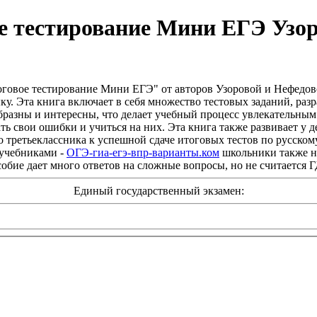
ое тестирование Мини ЕГЭ Узо
оговое тестирование Мини ЕГЭ" от авторов Узоровой и Нефедов
у. Эта книга включает в себя множество тестовых заданий, разр
ообразны и интересны, что делает учебный процесс увлекательн
ь свои ошибки и учиться на них. Эта книга также развивает у д
о третьеклассника к успешной сдаче итоговых тестов по русском
с учебниками -
ОГЭ-гиа-егэ-впр-варианты.ком
школьники также на
собие дает много ответов на сложные вопросы, но не считается 
Единый государственный экзамен: