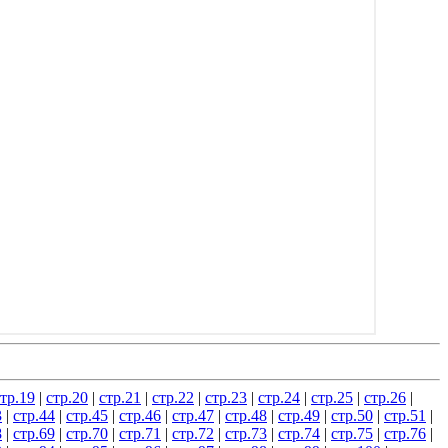
тр.19
|
стр.20
|
стр.21
|
стр.22
|
стр.23
|
стр.24
|
стр.25
|
стр.26
|
3
|
стр.44
|
стр.45
|
стр.46
|
стр.47
|
стр.48
|
стр.49
|
стр.50
|
стр.51
|
8
|
стр.69
|
стр.70
|
стр.71
|
стр.72
|
стр.73
|
стр.74
|
стр.75
|
стр.76
|