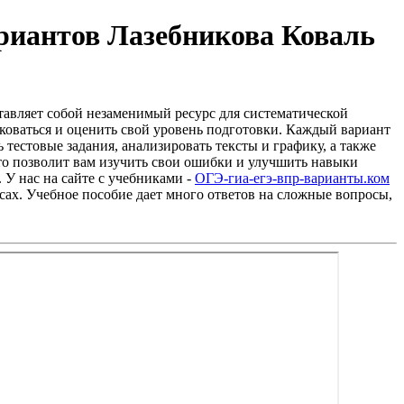
риантов Лазебникова Коваль
авляет собой незаменимый ресурс для систематической
коваться и оценить свой уровень подготовки. Каждый вариант
тестовые задания, анализировать тексты и графику, а также
то позволит вам изучить свои ошибки и улучшить навыки
 У нас на сайте с учебниками -
ОГЭ-гиа-егэ-впр-варианты.ком
ссах. Учебное пособие дает много ответов на сложные вопросы,