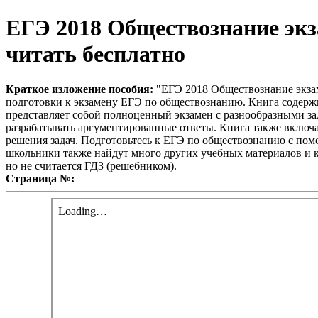
ЕГЭ 2018 Обществознание эк
читать бесплатно
Краткое изложение пособия:
"ЕГЭ 2018 Обществознание экзам
подготовки к экзамену ЕГЭ по обществознанию. Книга содержи
представляет собой полноценный экзамен с разнообразными зад
разрабатывать аргументированные ответы. Книга также включа
решения задач. Подготовьтесь к ЕГЭ по обществознанию с помо
школьники также найдут много других учебных материалов и кн
но не считается ГДЗ (решебником).
Страница №: