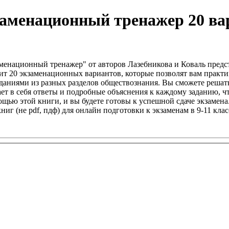
заменационный тренажер 20 ва
енационный тренажер" от авторов Лазебникова и Коваль предст
т 20 экзаменационных вариантов, которые позволят вам практи
аниями из разных разделов обществознания. Вы сможете решать 
ет в себя ответы и подробные объяснения к каждому заданию, ч
щью этой книги, и вы будете готовы к успешной сдаче экзамена.
иг (не pdf, пдф) для онлайн подготовки к экзаменам в 9-11 кла