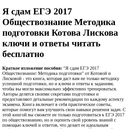
Я сдам ЕГЭ 2017
Обществознание Методика
подготовки Котова Лискова
ключи и ответы читать
бесплатно
Краткое изложение пособия:
"Я сдам ЕГЭ 2017
Обществознание: Методика подготовки" от Котовой и
Лисковой - это книга, которая даст вам не только методику
успешной подготовки, но и ключи и ответы к заданиям,
чтобы вы могли максимально эффективно тренироваться.
Авторы делятся своими секретами подготовки и
предоставляют детальные рекомендации по каждому аспекту
экзамена. Книга включает в себя практические советы,
которые помогут вам улучшить свои навыки решения задач. С
этой книгой вы сможете не только подготовиться к ЕГЭ 2017
по обществознанию, но и оценить свой уровень знаний с
помощью ключей и ответов, что делает ее идеальным