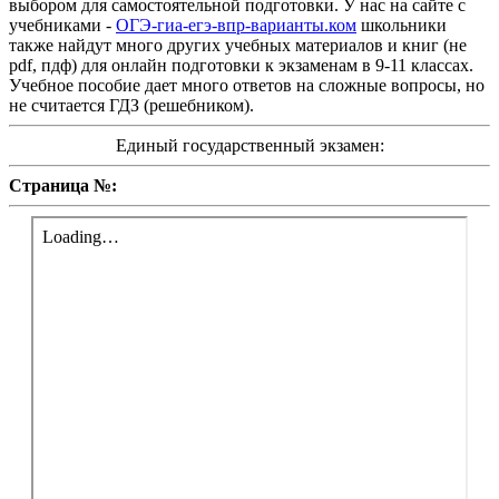
выбором для самостоятельной подготовки. У нас на сайте с
учебниками -
ОГЭ-гиа-егэ-впр-варианты.ком
школьники
также найдут много других учебных материалов и книг (не
pdf, пдф) для онлайн подготовки к экзаменам в 9-11 классах.
Учебное пособие дает много ответов на сложные вопросы, но
не считается ГДЗ (решебником).
Единый государственный экзамен:
Страница №: