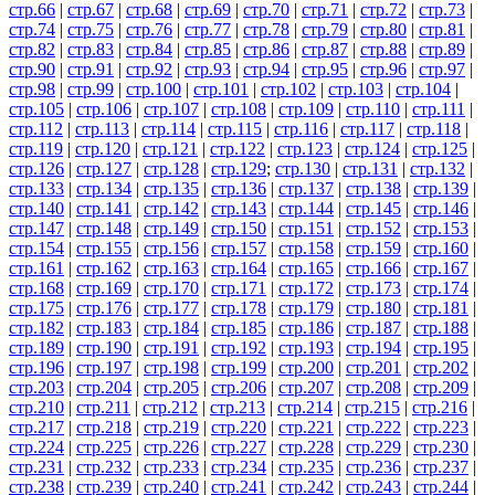
стр.66
|
стр.67
|
стр.68
|
стр.69
|
стр.70
|
стр.71
|
стр.72
|
стр.73
|
стр.74
|
стр.75
|
стр.76
|
стр.77
|
стр.78
|
стр.79
|
стр.80
|
стр.81
|
стр.82
|
стр.83
|
стр.84
|
стр.85
|
стр.86
|
стр.87
|
стр.88
|
стр.89
|
стр.90
|
стр.91
|
стр.92
|
стр.93
|
стр.94
|
стр.95
|
стр.96
|
стр.97
|
стр.98
|
стр.99
|
стр.100
|
стр.101
|
стр.102
|
стр.103
|
стр.104
|
стр.105
|
стр.106
|
стр.107
|
стр.108
|
стр.109
|
стр.110
|
стр.111
|
стр.112
|
стр.113
|
стр.114
|
стр.115
|
стр.116
|
стр.117
|
стр.118
|
стр.119
|
стр.120
|
стр.121
|
стр.122
|
стр.123
|
стр.124
|
стр.125
|
стр.126
|
стр.127
|
стр.128
|
стр.129
;
стр.130
|
стр.131
|
стр.132
|
стр.133
|
стр.134
|
стр.135
|
стр.136
|
стр.137
|
стр.138
|
стр.139
|
стр.140
|
стр.141
|
стр.142
|
стр.143
|
стр.144
|
стр.145
|
стр.146
|
стр.147
|
стр.148
|
стр.149
|
стр.150
|
стр.151
|
стр.152
|
стр.153
|
стр.154
|
стр.155
|
стр.156
|
стр.157
|
стр.158
|
стр.159
|
стр.160
|
стр.161
|
стр.162
|
стр.163
|
стр.164
|
стр.165
|
стр.166
|
стр.167
|
стр.168
|
стр.169
|
стр.170
|
стр.171
|
стр.172
|
стр.173
|
стр.174
|
стр.175
|
стр.176
|
стр.177
|
стр.178
|
стр.179
|
стр.180
|
стр.181
|
стр.182
|
стр.183
|
стр.184
|
стр.185
|
стр.186
|
стр.187
|
стр.188
|
стр.189
|
стр.190
|
стр.191
|
стр.192
|
стр.193
|
стр.194
|
стр.195
|
стр.196
|
стр.197
|
стр.198
|
стр.199
|
стр.200
|
стр.201
|
стр.202
|
стр.203
|
стр.204
|
стр.205
|
стр.206
|
стр.207
|
стр.208
|
стр.209
|
стр.210
|
стр.211
|
стр.212
|
стр.213
|
стр.214
|
стр.215
|
стр.216
|
стр.217
|
стр.218
|
стр.219
|
стр.220
|
стр.221
|
стр.222
|
стр.223
|
стр.224
|
стр.225
|
стр.226
|
стр.227
|
стр.228
|
стр.229
|
стр.230
|
стр.231
|
стр.232
|
стр.233
|
стр.234
|
стр.235
|
стр.236
|
стр.237
|
стр.238
|
стр.239
|
стр.240
|
стр.241
|
стр.242
|
стр.243
|
стр.244
|