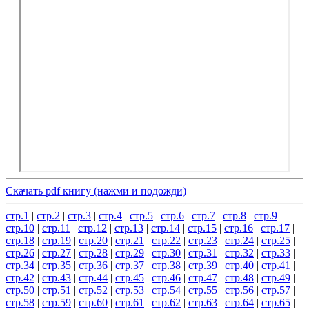
Скачать pdf книгу (нажми и подожди)
стр.1
|
стр.2
|
стр.3
|
стр.4
|
стр.5
|
стр.6
|
стр.7
|
стр.8
|
стр.9
|
стр.10
|
стр.11
|
стр.12
|
стр.13
|
стр.14
|
стр.15
|
стр.16
|
стр.17
|
стр.18
|
стр.19
|
стр.20
|
стр.21
|
стр.22
|
стр.23
|
стр.24
|
стр.25
|
стр.26
|
стр.27
|
стр.28
|
стр.29
|
стр.30
|
стр.31
|
стр.32
|
стр.33
|
стр.34
|
стр.35
|
стр.36
|
стр.37
|
стр.38
|
стр.39
|
стр.40
|
стр.41
|
стр.42
|
стр.43
|
стр.44
|
стр.45
|
стр.46
|
стр.47
|
стр.48
|
стр.49
|
стр.50
|
стр.51
|
стр.52
|
стр.53
|
стр.54
|
стр.55
|
стр.56
|
стр.57
|
стр.58
|
стр.59
|
стр.60
|
стр.61
|
стр.62
|
стр.63
|
стр.64
|
стр.65
|