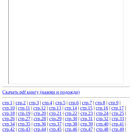
Скачать pdf книгу (нажми и подожди)
стр.1
|
стр.2
|
стр.3
|
стр.4
|
стр.5
|
стр.6
|
стр.7
|
стр.8
|
стр.9
|
стр.10
|
стр.11
|
стр.12
|
стр.13
|
стр.14
|
стр.15
|
стр.16
|
стр.17
|
стр.18
|
стр.19
|
стр.20
|
стр.21
|
стр.22
|
стр.23
|
стр.24
|
стр.25
|
стр.26
|
стр.27
|
стр.28
|
стр.29
|
стр.30
|
стр.31
|
стр.32
|
стр.33
|
стр.34
|
стр.35
|
стр.36
|
стр.37
|
стр.38
|
стр.39
|
стр.40
|
стр.41
|
стр.42
|
стр.43
|
стр.44
|
стр.45
|
стр.46
|
стр.47
|
стр.48
|
стр.49
|