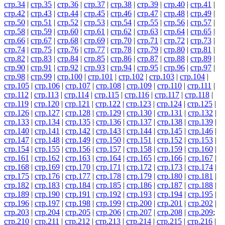
стр.34
|
стр.35
|
стр.36
|
стр.37
|
стр.38
|
стр.39
|
стр.40
|
стр.41
|
стр.42
|
стр.43
|
стр.44
|
стр.45
|
стр.46
|
стр.47
|
стр.48
|
стр.49
|
стр.50
|
стр.51
|
стр.52
|
стр.53
|
стр.54
|
стр.55
|
стр.56
|
стр.57
|
стр.58
|
стр.59
|
стр.60
|
стр.61
|
стр.62
|
стр.63
|
стр.64
|
стр.65
|
стр.66
|
стр.67
|
стр.68
|
стр.69
|
стр.70
|
стр.71
|
стр.72
|
стр.73
|
стр.74
|
стр.75
|
стр.76
|
стр.77
|
стр.78
|
стр.79
|
стр.80
|
стр.81
|
стр.82
|
стр.83
|
стр.84
|
стр.85
|
стр.86
|
стр.87
|
стр.88
|
стр.89
|
стр.90
|
стр.91
|
стр.92
|
стр.93
|
стр.94
|
стр.95
|
стр.96
|
стр.97
|
стр.98
|
стр.99
|
стр.100
|
стр.101
|
стр.102
|
стр.103
|
стр.104
|
стр.105
|
стр.106
|
стр.107
|
стр.108
|
стр.109
|
стр.110
|
стр.111
|
стр.112
|
стр.113
|
стр.114
|
стр.115
|
стр.116
|
стр.117
|
стр.118
|
стр.119
|
стр.120
|
стр.121
|
стр.122
|
стр.123
|
стр.124
|
стр.125
|
стр.126
|
стр.127
|
стр.128
|
стр.129
|
стр.130
|
стр.131
|
стр.132
|
стр.133
|
стр.134
|
стр.135
|
стр.136
|
стр.137
|
стр.138
|
стр.139
|
стр.140
|
стр.141
|
стр.142
|
стр.143
|
стр.144
|
стр.145
|
стр.146
|
стр.147
|
стр.148
|
стр.149
|
стр.150
|
стр.151
|
стр.152
|
стр.153
|
стр.154
|
стр.155
|
стр.156
|
стр.157
|
стр.158
|
стр.159
|
стр.160
|
стр.161
|
стр.162
|
стр.163
|
стр.164
|
стр.165
|
стр.166
|
стр.167
|
стр.168
|
стр.169
|
стр.170
|
стр.171
|
стр.172
|
стр.173
|
стр.174
|
стр.175
|
стр.176
|
стр.177
|
стр.178
|
стр.179
|
стр.180
|
стр.181
|
стр.182
|
стр.183
|
стр.184
|
стр.185
|
стр.186
|
стр.187
|
стр.188
|
стр.189
|
стр.190
|
стр.191
|
стр.192
|
стр.193
|
стр.194
|
стр.195
|
стр.196
|
стр.197
|
стр.198
|
стр.199
|
стр.200
|
стр.201
|
стр.202
|
стр.203
|
стр.204
|
стр.205
|
стр.206
|
стр.207
|
стр.208
|
стр.209
;
стр.210
|
стр.211
|
стр.212
|
стр.213
|
стр.214
|
стр.215
|
стр.216
|