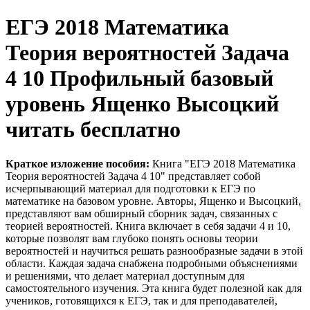
ЕГЭ 2018 Математика
Теория вероятностей Задача
4 10 Профильный базовый
уровень Ященко Высоцкий
читать бесплатно
Краткое изложение пособия:
Книга "ЕГЭ 2018 Математика
Теория вероятностей Задача 4 10" представляет собой
исчерпывающий материал для подготовки к ЕГЭ по
математике на базовом уровне. Авторы, Ященко и Высоцкий,
представляют вам обширный сборник задач, связанных с
теорией вероятностей. Книга включает в себя задачи 4 и 10,
которые позволят вам глубоко понять основы теории
вероятностей и научиться решать разнообразные задачи в этой
области. Каждая задача снабжена подробными объяснениями
и решениями, что делает материал доступным для
самостоятельного изучения. Эта книга будет полезной как для
учеников, готовящихся к ЕГЭ, так и для преподавателей,