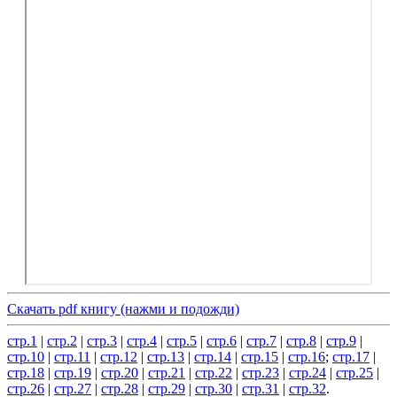
Скачать pdf книгу (нажми и подожди)
стр.1
|
стр.2
|
стр.3
|
стр.4
|
стр.5
|
стр.6
|
стр.7
|
стр.8
|
стр.9
|
стр.10
|
стр.11
|
стр.12
|
стр.13
|
стр.14
|
стр.15
|
стр.16
;
стр.17
|
стр.18
|
стр.19
|
стр.20
|
стр.21
|
стр.22
|
стр.23
|
стр.24
|
стр.25
|
стр.26
|
стр.27
|
стр.28
|
стр.29
|
стр.30
|
стр.31
|
стр.32
.