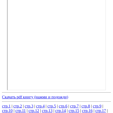
Скачать pdf книгу (нажми и подожди)
стр.1
|
стр.2
|
стр.3
|
стр.4
|
стр.5
|
стр.6
|
стр.7
|
стр.8
|
стр.9
|
стр.10
|
стр.11
|
стр.12
|
стр.13
|
стр.14
|
стр.15
|
стр.16
|
стр.17
|