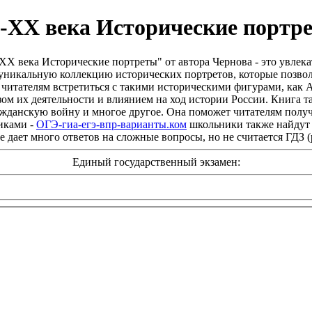
-XX века Исторические портре
X века Исторические портреты" от автора Чернова - это увлек
уникальную коллекцию исторических портретов, которые позволя
итателям встретиться с такими историческими фигурами, как Ал
ом их деятельности и влиянием на ход истории России. Книга 
жданскую войну и многое другое. Она поможет читателям получ
никами -
ОГЭ-гиа-егэ-впр-варианты.ком
школьники также найдут м
е дает много ответов на сложные вопросы, но не считается ГДЗ 
Единый государственный экзамен: