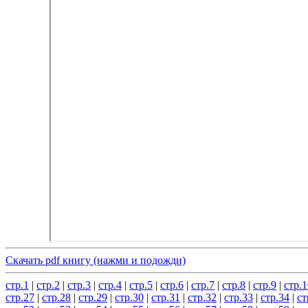
Скачать pdf книгу (нажми и подожди)
стр.1
|
стр.2
|
стр.3
|
стр.4
|
стр.5
|
стр.6
|
стр.7
|
стр.8
|
стр.9
|
стр.1
стр.27
|
стр.28
|
стр.29
|
стр.30
|
стр.31
|
стр.32
|
стр.33
|
стр.34
|
ст