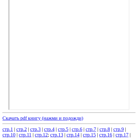
Скачать pdf книгу (нажми и подожди)
стр.1
|
стр.2
|
стр.3
|
стр.4
|
стр.5
|
стр.6
|
стр.7
|
стр.8
|
стр.9
|
стр.10
|
стр.11
|
стр.12
;
стр.13
|
стр.14
|
стр.15
|
стр.16
|
стр.17
|