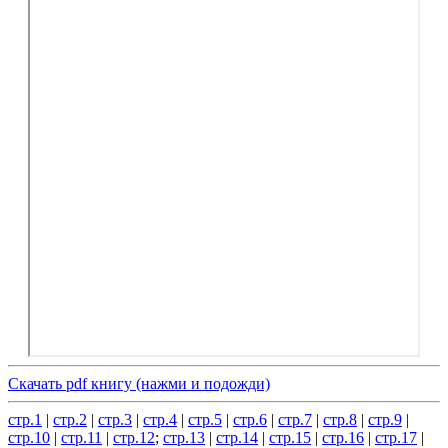
Скачать pdf книгу (нажми и подожди)
стр.1
|
стр.2
|
стр.3
|
стр.4
|
стр.5
|
стр.6
|
стр.7
|
стр.8
|
стр.9
|
стр.10
|
стр.11
|
стр.12
;
стр.13
|
стр.14
|
стр.15
|
стр.16
|
стр.17
|