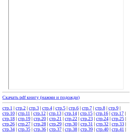
Скачать pdf книгу (нажми и подожди)
стр.1
|
стр.2
|
стр.3
|
стр.4
|
стр.5
|
стр.6
|
стр.7
|
стр.8
|
стр.9
|
стр.10
|
стр.11
|
стр.12
|
стр.13
|
стр.14
|
стр.15
|
стр.16
|
стр.17
|
стр.18
|
стр.19
|
стр.20
|
стр.21
|
стр.22
|
стр.23
|
стр.24
|
стр.25
|
стр.26
|
стр.27
|
стр.28
|
стр.29
|
стр.30
|
стр.31
|
стр.32
|
стр.33
|
стр.34
|
стр.35
|
стр.36
|
стр.37
|
стр.38
|
стр.39
|
стр.40
|
стр.41
|