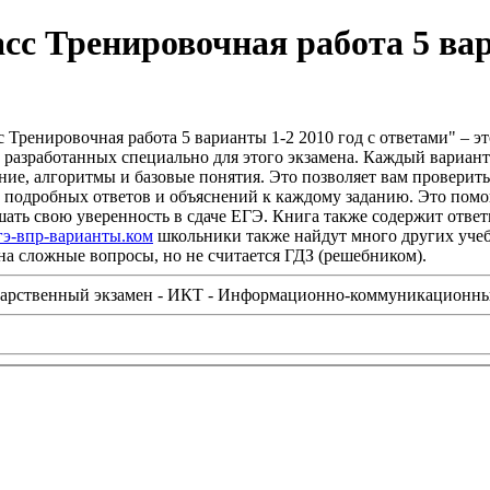
с Тренировочная работа 5 вар
 Тренировочная работа 5 варианты 1-2 2010 год с ответами" – э
т, разработанных специально для этого экзамена. Каждый вариа
е, алгоритмы и базовые понятия. Это позволяет вам проверить 
 подробных ответов и объяснений к каждому заданию. Это помог
ать свою уверенность в сдаче ЕГЭ. Книга также содержит ответ
гэ-впр-варианты.ком
школьники также найдут много других учебн
 на сложные вопросы, но не считается ГДЗ (решебником).
арственный экзамен - ИКТ - Информационно-коммуникационны