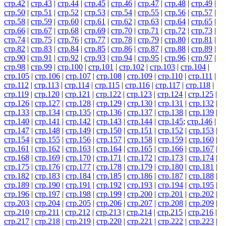
стр.42
|
стр.43
|
стр.44
|
стр.45
|
стр.46
|
стр.47
|
стр.48
|
стр.49
|
стр.50
|
стр.51
|
стр.52
|
стр.53
|
стр.54
|
стр.55
|
стр.56
|
стр.57
|
стр.58
|
стр.59
|
стр.60
|
стр.61
|
стр.62
|
стр.63
|
стр.64
|
стр.65
|
стр.66
|
стр.67
|
стр.68
|
стр.69
|
стр.70
|
стр.71
|
стр.72
|
стр.73
|
стр.74
|
стр.75
|
стр.76
|
стр.77
|
стр.78
|
стр.79
|
стр.80
|
стр.81
|
стр.82
|
стр.83
|
стр.84
|
стр.85
|
стр.86
|
стр.87
|
стр.88
|
стр.89
|
стр.90
|
стр.91
|
стр.92
|
стр.93
|
стр.94
|
стр.95
|
стр.96
|
стр.97
|
стр.98
|
стр.99
|
стр.100
|
стр.101
|
стр.102
|
стр.103
|
стр.104
|
стр.105
|
стр.106
|
стр.107
|
стр.108
|
стр.109
|
стр.110
|
стр.111
|
стр.112
|
стр.113
|
стр.114
|
стр.115
|
стр.116
|
стр.117
|
стр.118
|
стр.119
|
стр.120
|
стр.121
|
стр.122
|
стр.123
|
стр.124
|
стр.125
|
стр.126
|
стр.127
|
стр.128
|
стр.129
|
стр.130
|
стр.131
|
стр.132
|
стр.133
|
стр.134
|
стр.135
|
стр.136
|
стр.137
|
стр.138
|
стр.139
|
стр.140
|
стр.141
|
стр.142
|
стр.143
|
стр.144
|
стр.145
;
стр.146
|
стр.147
|
стр.148
|
стр.149
|
стр.150
|
стр.151
|
стр.152
|
стр.153
|
стр.154
|
стр.155
|
стр.156
|
стр.157
|
стр.158
|
стр.159
|
стр.160
|
стр.161
|
стр.162
|
стр.163
|
стр.164
|
стр.165
|
стр.166
|
стр.167
|
стр.168
|
стр.169
|
стр.170
|
стр.171
|
стр.172
|
стр.173
|
стр.174
|
стр.175
|
стр.176
|
стр.177
|
стр.178
|
стр.179
|
стр.180
|
стр.181
|
стр.182
|
стр.183
|
стр.184
|
стр.185
|
стр.186
|
стр.187
|
стр.188
|
стр.189
|
стр.190
|
стр.191
|
стр.192
|
стр.193
|
стр.194
|
стр.195
|
стр.196
|
стр.197
|
стр.198
|
стр.199
|
стр.200
|
стр.201
|
стр.202
|
стр.203
|
стр.204
|
стр.205
|
стр.206
|
стр.207
|
стр.208
|
стр.209
|
стр.210
|
стр.211
|
стр.212
|
стр.213
|
стр.214
|
стр.215
|
стр.216
|
стр.217
|
стр.218
|
стр.219
|
стр.220
|
стр.221
|
стр.222
|
стр.223
|