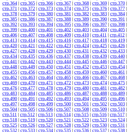
стр.364
|
стр.365
|
стр.366
|
стр.367
|
стр.368
|
стр.369
|
стр.370
|
стр.371
|
стр.372
|
стр.373
|
стр.374
|
стр.375
|
стр.376
|
стр.377
|
стр.378
|
стр.379
|
стр.380
|
стр.381
|
стр.382
|
стр.383
|
стр.384
|
стр.385
|
стр.386
|
стр.387
|
стр.388
|
стр.389
|
стр.390
|
стр.391
|
стр.392
|
стр.393
|
стр.394
|
стр.395
|
стр.396
|
стр.397
|
стр.398
|
стр.399
|
стр.400
|
стр.401
|
стр.402
|
стр.403
|
стр.404
|
стр.405
|
стр.406
|
стр.407
|
стр.408
|
стр.409
|
стр.410
|
стр.411
|
стр.412
|
стр.413
|
стр.414
|
стр.415
|
стр.416
|
стр.417
|
стр.418
|
стр.419
|
стр.420
|
стр.421
|
стр.422
|
стр.423
|
стр.424
|
стр.425
|
стр.426
|
стр.427
|
стр.428
|
стр.429
|
стр.430
|
стр.431
|
стр.432
|
стр.433
|
стр.434
|
стр.435
|
стр.436
|
стр.437
|
стр.438
|
стр.439
|
стр.440
|
стр.441
|
стр.442
|
стр.443
|
стр.444
|
стр.445
|
стр.446
|
стр.447
|
стр.448
|
стр.449
|
стр.450
|
стр.451
|
стр.452
|
стр.453
|
стр.454
|
стр.455
|
стр.456
|
стр.457
|
стр.458
|
стр.459
|
стр.460
|
стр.461
|
стр.462
|
стр.463
|
стр.464
|
стр.465
|
стр.466
|
стр.467
|
стр.468
|
стр.469
|
стр.470
|
стр.471
|
стр.472
|
стр.473
|
стр.474
|
стр.475
|
стр.476
|
стр.477
|
стр.478
|
стр.479
|
стр.480
|
стр.481
|
стр.482
|
стр.483
|
стр.484
|
стр.485
|
стр.486
|
стр.487
|
стр.488
|
стр.489
|
стр.490
|
стр.491
|
стр.492
|
стр.493
|
стр.494
|
стр.495
|
стр.496
|
стр.497
|
стр.498
|
стр.499
|
стр.500
|
стр.501
|
стр.502
|
стр.503
|
стр.504
|
стр.505
|
стр.506
|
стр.507
|
стр.508
|
стр.509
|
стр.510
|
стр.511
|
стр.512
|
стр.513
|
стр.514
|
стр.515
|
стр.516
|
стр.517
|
стр.518
|
стр.519
|
стр.520
|
стр.521
|
стр.522
|
стр.523
|
стр.524
|
стр.525
|
стр.526
|
стр.527
|
стр.528
|
стр.529
|
стр.530
|
стр.531
|
стр.532
|
стр.533
|
стр.534
|
стр.535
|
стр.536
|
стр.537
|
стр.538
|