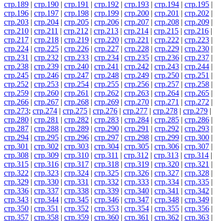
стр.189
|
стр.190
|
стр.191
|
стр.192
|
стр.193
|
стр.194
|
стр.195
|
стр.196
|
стр.197
|
стр.198
|
стр.199
|
стр.200
|
стр.201
|
стр.202
|
стр.203
|
стр.204
|
стр.205
|
стр.206
|
стр.207
|
стр.208
|
стр.209
|
стр.210
|
стр.211
|
стр.212
|
стр.213
|
стр.214
|
стр.215
|
стр.216
|
стр.217
|
стр.218
|
стр.219
|
стр.220
|
стр.221
|
стр.222
|
стр.223
|
стр.224
|
стр.225
|
стр.226
|
стр.227
|
стр.228
|
стр.229
|
стр.230
|
стр.231
|
стр.232
|
стр.233
|
стр.234
|
стр.235
|
стр.236
|
стр.237
|
стр.238
|
стр.239
|
стр.240
|
стр.241
|
стр.242
|
стр.243
|
стр.244
|
стр.245
|
стр.246
|
стр.247
|
стр.248
|
стр.249
|
стр.250
|
стр.251
|
стр.252
|
стр.253
|
стр.254
|
стр.255
|
стр.256
|
стр.257
|
стр.258
|
стр.259
|
стр.260
|
стр.261
|
стр.262
|
стр.263
|
стр.264
|
стр.265
|
стр.266
|
стр.267
|
стр.268
|
стр.269
|
стр.270
|
стр.271
|
стр.272
|
стр.273
;
стр.274
|
стр.275
|
стр.276
|
стр.277
|
стр.278
|
стр.279
|
стр.280
|
стр.281
|
стр.282
|
стр.283
|
стр.284
|
стр.285
|
стр.286
|
стр.287
|
стр.288
|
стр.289
|
стр.290
|
стр.291
|
стр.292
|
стр.293
|
стр.294
|
стр.295
|
стр.296
|
стр.297
|
стр.298
|
стр.299
|
стр.300
|
стр.301
|
стр.302
|
стр.303
|
стр.304
|
стр.305
|
стр.306
|
стр.307
|
стр.308
|
стр.309
|
стр.310
|
стр.311
|
стр.312
|
стр.313
|
стр.314
|
стр.315
|
стр.316
|
стр.317
|
стр.318
|
стр.319
|
стр.320
|
стр.321
|
стр.322
|
стр.323
|
стр.324
|
стр.325
|
стр.326
|
стр.327
|
стр.328
|
стр.329
|
стр.330
|
стр.331
|
стр.332
|
стр.333
|
стр.334
|
стр.335
|
стр.336
|
стр.337
|
стр.338
|
стр.339
|
стр.340
|
стр.341
|
стр.342
|
стр.343
|
стр.344
|
стр.345
|
стр.346
|
стр.347
|
стр.348
|
стр.349
|
стр.350
|
стр.351
|
стр.352
|
стр.353
|
стр.354
|
стр.355
|
стр.356
|
стр.357
|
стр.358
|
стр.359
|
стр.360
|
стр.361
|
стр.362
|
стр.363
|