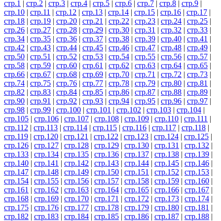
стр.1
|
стр.2
|
стр.3
|
стр.4
|
стр.5
|
стр.6
|
стр.7
|
стр.8
|
стр.9
|
стр.10
|
стр.11
|
стр.12
|
стр.13
|
стр.14
|
стр.15
|
стр.16
|
стр.17
|
стр.18
|
стр.19
|
стр.20
|
стр.21
|
стр.22
|
стр.23
|
стр.24
|
стр.25
|
стр.26
|
стр.27
|
стр.28
|
стр.29
|
стр.30
|
стр.31
|
стр.32
|
стр.33
|
стр.34
|
стр.35
|
стр.36
|
стр.37
|
стр.38
|
стр.39
|
стр.40
|
стр.41
|
стр.42
|
стр.43
|
стр.44
|
стр.45
|
стр.46
|
стр.47
|
стр.48
|
стр.49
|
стр.50
|
стр.51
|
стр.52
|
стр.53
|
стр.54
|
стр.55
|
стр.56
|
стр.57
|
стр.58
|
стр.59
|
стр.60
|
стр.61
|
стр.62
|
стр.63
|
стр.64
|
стр.65
|
стр.66
|
стр.67
|
стр.68
|
стр.69
|
стр.70
|
стр.71
|
стр.72
|
стр.73
|
стр.74
|
стр.75
|
стр.76
|
стр.77
|
стр.78
|
стр.79
|
стр.80
|
стр.81
|
стр.82
|
стр.83
|
стр.84
|
стр.85
|
стр.86
|
стр.87
|
стр.88
|
стр.89
|
стр.90
|
стр.91
|
стр.92
|
стр.93
|
стр.94
|
стр.95
|
стр.96
|
стр.97
|
стр.98
|
стр.99
|
стр.100
|
стр.101
|
стр.102
|
стр.103
|
стр.104
|
стр.105
|
стр.106
|
стр.107
|
стр.108
|
стр.109
|
стр.110
|
стр.111
|
стр.112
|
стр.113
|
стр.114
|
стр.115
|
стр.116
|
стр.117
|
стр.118
|
стр.119
|
стр.120
|
стр.121
|
стр.122
|
стр.123
|
стр.124
|
стр.125
|
стр.126
|
стр.127
|
стр.128
|
стр.129
|
стр.130
|
стр.131
|
стр.132
|
стр.133
|
стр.134
|
стр.135
|
стр.136
|
стр.137
|
стр.138
|
стр.139
|
стр.140
|
стр.141
|
стр.142
|
стр.143
|
стр.144
|
стр.145
|
стр.146
|
стр.147
|
стр.148
|
стр.149
|
стр.150
|
стр.151
|
стр.152
|
стр.153
|
стр.154
|
стр.155
|
стр.156
|
стр.157
|
стр.158
|
стр.159
|
стр.160
|
стр.161
|
стр.162
|
стр.163
|
стр.164
|
стр.165
|
стр.166
|
стр.167
|
стр.168
|
стр.169
|
стр.170
|
стр.171
|
стр.172
|
стр.173
|
стр.174
|
стр.175
|
стр.176
|
стр.177
|
стр.178
|
стр.179
|
стр.180
|
стр.181
|
стр.182
|
стр.183
|
стр.184
|
стр.185
|
стр.186
|
стр.187
|
стр.188
|