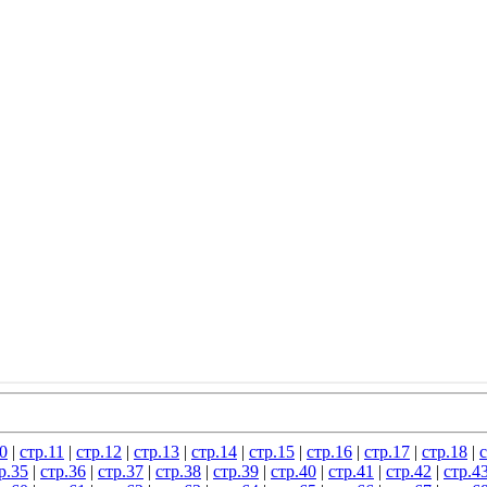
0
|
стр.11
|
стр.12
|
стр.13
|
стр.14
|
стр.15
|
стр.16
|
стр.17
|
стр.18
|
с
р.35
|
стр.36
|
стр.37
|
стр.38
|
стр.39
|
стр.40
|
стр.41
|
стр.42
|
стр.4