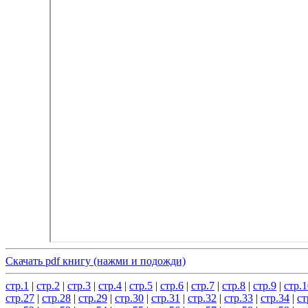
Скачать pdf книгу (нажми и подожди)
стр.1
|
стр.2
|
стр.3
|
стр.4
|
стр.5
|
стр.6
|
стр.7
|
стр.8
|
стр.9
|
стр.1
стр.27
|
стр.28
|
стр.29
|
стр.30
|
стр.31
|
стр.32
|
стр.33
|
стр.34
|
ст