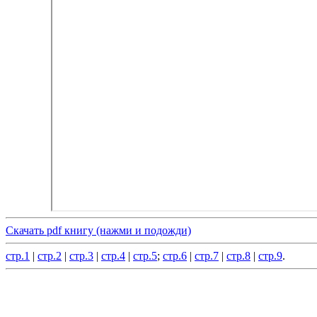
Скачать pdf книгу (нажми и подожди)
стр.1
|
стр.2
|
стр.3
|
стр.4
|
стр.5
;
стр.6
|
стр.7
|
стр.8
|
стр.9
.